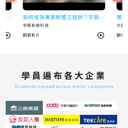
宇辰系
實戰經驗大公開！設計師的現場挑
AI
. 宇
戰 ft.大雅廚具
怎麼
大雅廚具
晉泰
觀看影片
觀看
學員遍布各大企業
Students spread across major companies
0
0
1
1
2
2
0