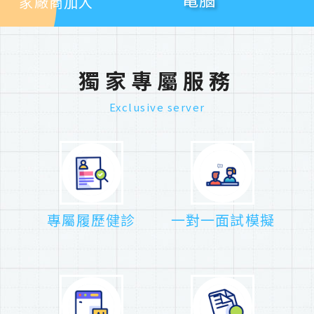
8
8
5
6
家廠商加入
9
9
6
7
7
8
8
9
獨家專屬服務
9
Exclusive server
專屬履歷健診
一對一面試模擬