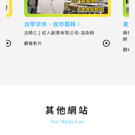
自學受限，進修翻轉！
重視
古皓仁 | 紅人創意有限公司-渲染師
張幃棠
師
觀看影片
觀看
其他網站
Our Websites