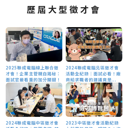
歷屆大型徵才會
2025聯成電腦線上聯合徵
2024聯成電腦北區徵才會
才會！企業主管親自揭秘：
活動全紀錄｜面試必看！廠
面試官最看重的加分關鍵！
商給求職者的建議竟是...
2024聯成電腦中區徵才會
2023中區徵才會活動紀錄