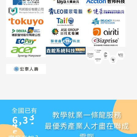
3
3
0
1
4
4
1
2
5
5
2
3
6
6
3
4
7
7
4
5
8
8
5
6
9
9
6
7
0
0
7
8
1
1
8
9
2
2
9
0
3
3
0
1
4
4
1
2
5
5
2
3
全國已有
教學就業一條龍服務
6
6
,
3
4
最優秀產業人才盡在聯成
7
7
4
5
電腦