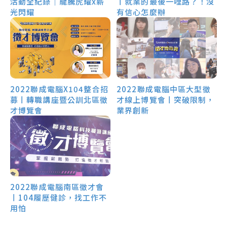
活動全紀錄｜龍騰虎耀x薪
丨就業的最後一哩路？！沒
光閃耀
有信心怎麼辦
2022聯成電腦X104整合招
2022聯成電腦中區大型徵
募丨轉職講座暨公訓北區徵
才線上博覽會丨突破限制，
才博覽會
業界創新
2022聯成電腦南區徵才會
丨104履歷健診，找工作不
用怕