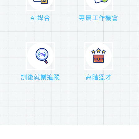
AI媒合
專屬工作機會
訓後就業追蹤
高階獵才